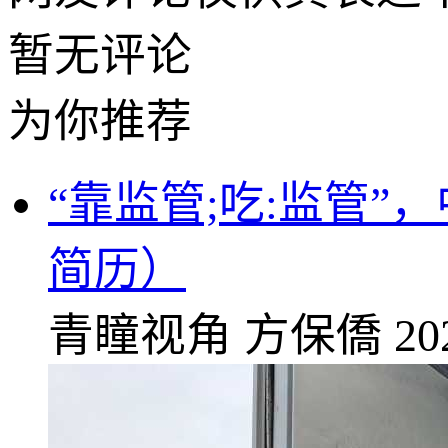
暂无评论
为你推荐
“靠监管;吃:监管
简历）
青瞳视角
方保僑
20