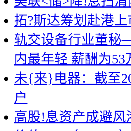
美联<储>降!息扫清
拓?斯达筹划赴港上
轨交设备行业董秘—
内最年轻 薪酬为53
未{来}电器：截至20
户
高股!息资产成避