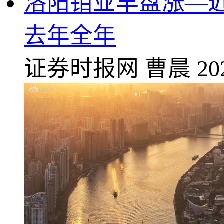
洛阳钼业早盘涨—近8
去年全年
证券时报网
曹晨
20