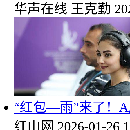
华声在线
王克勤
20
“红包—雨”来了！
红山网
2026-01-26 1