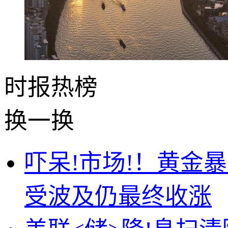
时报
热榜
换一换
吓呆!市场!！黄金
受波及仍最终收涨