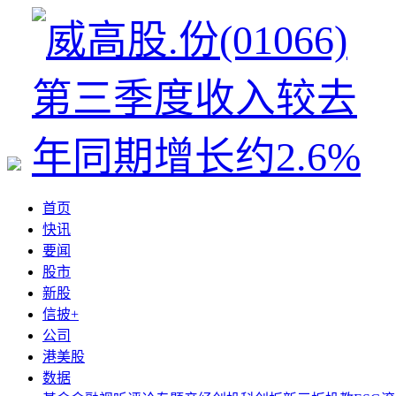
首页
快讯
要闻
股市
新股
信披+
公司
港美股
数据