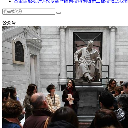
基金
金融
视听
评论
专题
产经
创投
科创板
新三板
投教
ESG
滚
公众号